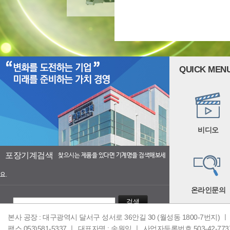
QUICK MEN
비디오
포장기계검색
찾으시는 제품을 있다면 기계명을 검색해보세
요.
온라인문의
검색
본사 공장 : 대구광역시 달서구 성서로 36안길 30 (월성동 1800-7번지) ㅣ
팩스 053)581-5337 ㅣ
대표자명 : 송원익 ㅣ
사업자등록번호 503-42-773